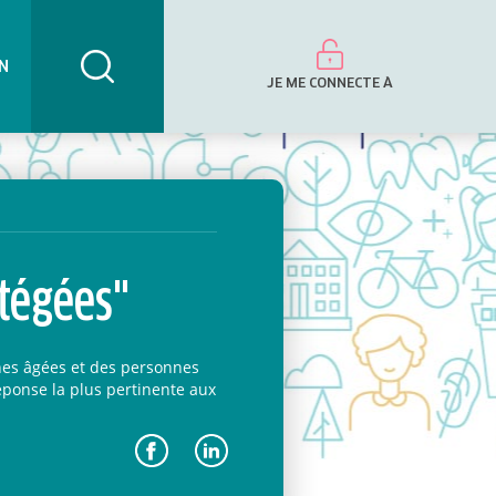
N
JE ME CONNECTE À
tégées"
es âgées et des personnes
éponse la plus pertinente aux