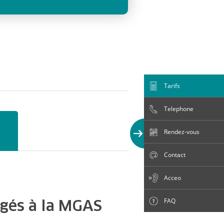
Tarifs
Telephone
Rendez-vous
Contact
Acceo
égés à la MGAS
FAQ