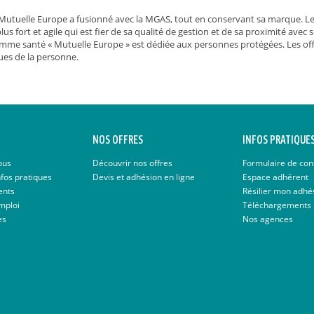
, Mutuelle Europe a fusionné avec la MGAS, tout en conservant sa marque.
s fort et agile qui est fier de sa qualité de gestion et de sa proximité avec 
gamme santé « Mutuelle Europe » est dédiée aux personnes protégées. Les o
ues de la personne.
NOS OFFRES
INFOS PRATIQUE
ous
Découvrir nos offres
Formulaire de con
nfos pratiques
Devis et adhésion en ligne
Espace adhérent
ents
Résilier mon adhé
mploi
Téléchargements
es
Nos agences