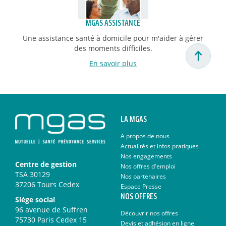
MGAS ASSISTANCE
Une assistance santé à domicile pour m'aider à gérer
des moments difficiles.
En savoir plus
LA MGAS
A propos de nous
Actualités et infos pratiques
Nos engagements
Centre de gestion
Nos offres d'emploi
TSA 30129
Nos partenaires
37206 Tours Cedex
Espace Presse
NOS OFFRES
Siège social
96 avenue de Suffren
Découvrir nos offres
75730 Paris Cedex 15
Devis et adhésion en ligne