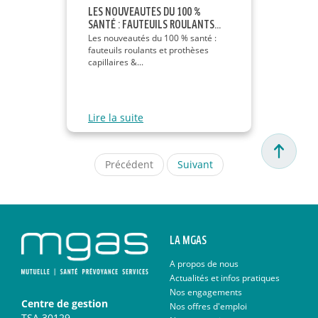
LES NOUVEAUTÉS DU 100 %
SANTÉ : FAUTEUILS ROULANTS...
Les nouveautés du 100 % santé :
fauteuils roulants et prothèses
capillaires &...
Lire la suite
Précédent
Suivant
LA MGAS
A propos de nous
Actualités et infos pratiques
Nos engagements
Centre de gestion
Nos offres d'emploi
TSA 30129