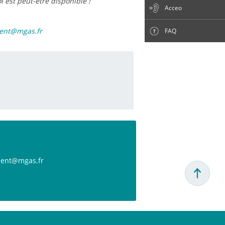
 est peut-être disponible !
Acceo
ent@mgas.fr
FAQ
ment@mgas.fr