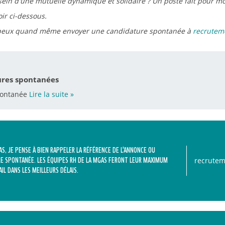
sein d'une mutuelle dynamique et solidaire ? Un poste fait pour moi
oir ci-dessous.
e peux quand même envoyer une candidature spontanée à
recrutem
ures spontanées
pontanée
Lire la suite
»
S, JE PENSE À BIEN RAPPELER LA RÉFÉRENCE DE L'ANNONCE OU
recrute
URE SPONTANÉE. LES ÉQUIPES RH DE LA MGAS FERONT LEUR MAXIMUM
IL DANS LES MEILLEURS DÉLAIS.