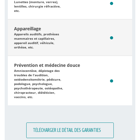
Lunettes (monture, verres),
lentilles, chirurgie réfractive,
etc.
Appareillage
Appareils auditifs, prothèses
mammaires et capillaires,
appareil auditif, véhicule,
orthèse, etc.
Prévention et médecine douce
Amniocentèse, dépistage des
troubles de l'audition,
ostéodensitométrie, pédicure,
podologue, psychologue,
psychothérapeute, ostéopathe,
chiropracteur, diététicien,
vaccins, etc.
TÉLÉCHARGER LE DÉTAIL DES GARANTIES