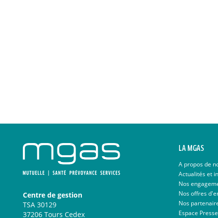
LA MGAS
A propos de n
Actualités et i
Nos engagem
Nos offres d'e
Centre de gestion
Nos partenair
TSA 30129
Espace Presse
37206 Tours Cedex