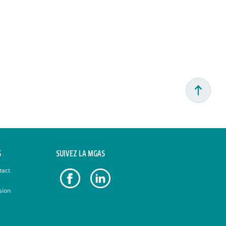
S
SUIVEZ LA MGAS
tact
sion