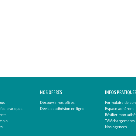
NOS OFFRES
INFOS PRATIQUE
ous
Découvrir nos offres
Formulaire de con
nfos pratiques
Devis et adhésion en ligne
Espace adhérent
ents
Résilier mon adhé
mploi
Téléchargements
es
Nos agences