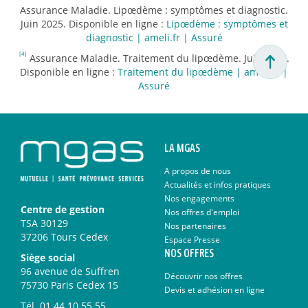
Assurance Maladie. Lipœdème : symptômes et diagnostic.
Juin 2025. Disponible en ligne :
Lipœdème : symptômes et
diagnostic | ameli.fr | Assuré
[4]
Assurance Maladie. Traitement du lipœdème. Juin 2025.
Disponible en ligne :
Traitement du lipœdème | ameli.fr |
Assuré
LA MGAS
A propos de nous
Actualités et infos pratiques
Nos engagements
Centre de gestion
Nos offres d'emploi
TSA 30129
Nos partenaires
37206 Tours Cedex
Espace Presse
NOS OFFRES
Siège social
96 avenue de Suffren
Découvrir nos offres
75730 Paris Cedex 15
Devis et adhésion en ligne
Tél.
01 44 10 55 55