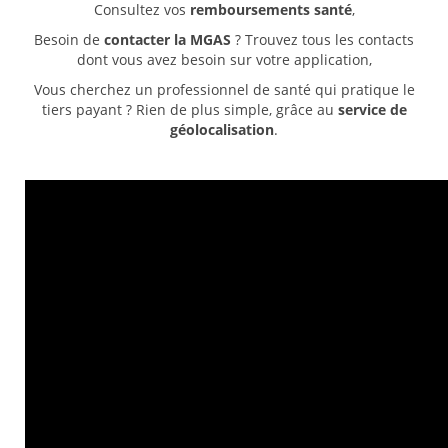
Consultez vos
remboursements santé
,
Besoin de
contacter la MGAS
? Trouvez tous les contacts
dont vous avez besoin sur votre application,
Vous cherchez un professionnel de santé qui pratique le
tiers payant ? Rien de plus simple, grâce au
service de
géolocalisation
.