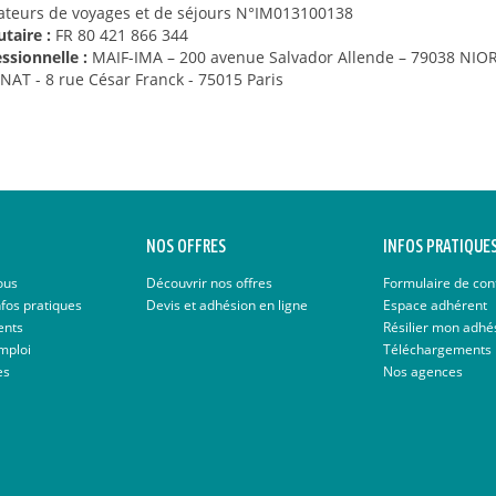
rateurs de voyages et de séjours N°IM013100138
taire :
FR 80 421 866 344
ssionnelle :
MAIF-IMA – 200 avenue Salvador Allende – 79038 NIOR
NAT - 8 rue César Franck - 75015 Paris
NOS OFFRES
INFOS PRATIQUE
ous
Découvrir nos offres
Formulaire de con
nfos pratiques
Devis et adhésion en ligne
Espace adhérent
ents
Résilier mon adhé
mploi
Téléchargements
es
Nos agences