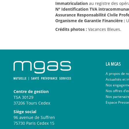
Immatriculation
au registre des opé
N° Identification TVA intracommunau
Assurance Responsabilité Civile Profe
Organisme de Garantie Financière :
U
Crédits photos :
Vacances Bleues.
LA MGAS
A propos de n
Actualités et i
Nos engagem
Nos offres d'e
Centre de gestion
Nos partenair
TSA 30129
Espace Presse
37206 Tours Cedex
Siège social
96 avenue de Suffren
75730 Paris Cedex 15