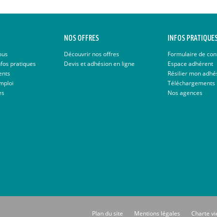
NOS OFFRES
INFOS PRATIQUE
ous
Découvrir nos offres
Formulaire de con
nfos pratiques
Devis et adhésion en ligne
Espace adhérent
ents
Résilier mon adhé
mploi
Téléchargements
es
Nos agences
Plan du site
Mentions légales
Charte vi