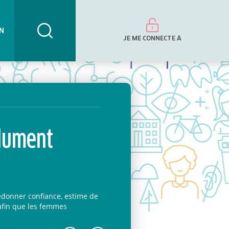
N
JE ME CONNECTE À
olument
redonner confiance, estime de
 afin que les femmes