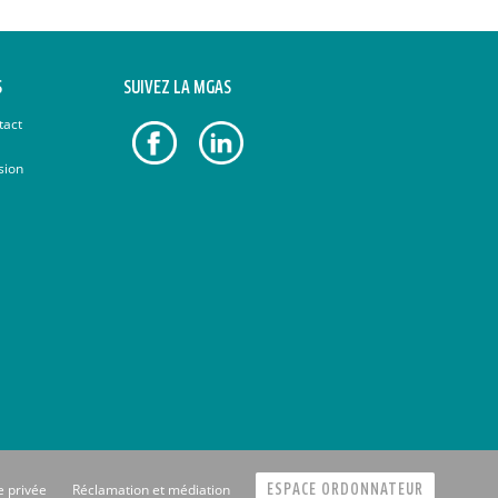
S
SUIVEZ LA MGAS
tact
sion
e privée
Réclamation et médiation
ESPACE ORDONNATEUR