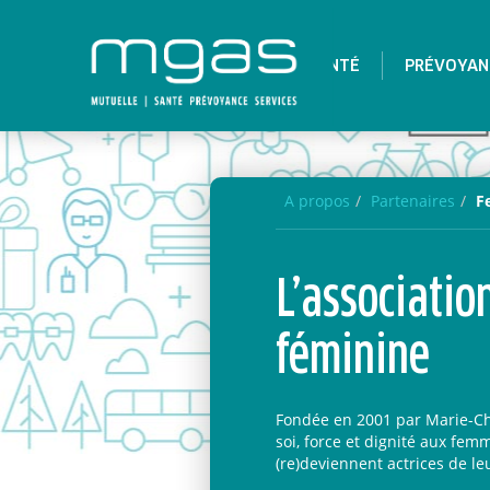
SANTÉ
PRÉVOYAN
A propos
Partenaires
F
L’associati
féminine
Fondée en 2001 par Marie-Chr
soi, force et dignité aux fe
(re)deviennent actrices de le