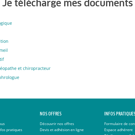
Je télécharge mes documents
ogique
ition
meil
if
téopathe et chiropracteur
ophrologue
NOS OFFRES
INFOS PRATIQUE
ous
Découvrir nos offres
Formulaire de con
nfos pratiques
Devis et adhésion en ligne
Espace adhérent