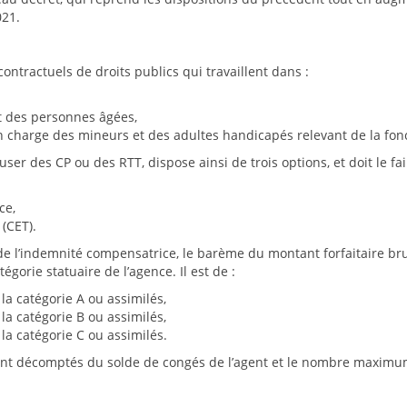
021.
ontractuels de droits publics qui travaillent dans :
t des personnes âgées,
 charge des mineurs et des adultes handicapés relevant de la fonc
user des CP ou des RTT, dispose ainsi de trois options, et doit le f
ce,
(CET).
ier de l’indemnité compensatrice, le barème du montant forfaitaire b
tégorie statuaire de l’agence. Il est de :
la catégorie A ou assimilés,
la catégorie B ou assimilés,
la catégorie C ou assimilés.
ont décomptés du solde de congés de l’agent et le nombre maximum