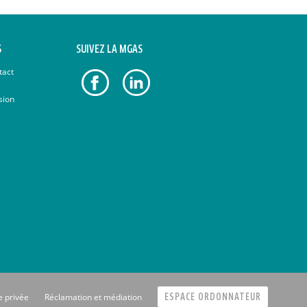
S
SUIVEZ LA MGAS
tact
sion
e privée
Réclamation et médiation
ESPACE ORDONNATEUR