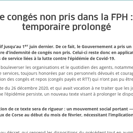
 congés non pris dans la FPH : 
temporaire prolongé
er
if jusqu’au 1
juin dernier
.
De ce fait, le Gouvernement a pris un
re d’indemnité de congés non pris. Celui-ci reste donc en applica
de service liées à la lutte contre l’épidémie de Covid-19.
bouleverser les organisations et le quotidien des agents, notamme
e services, toujours honorées par ces personnels dévoués et courag
 des congés et repos (congés payés et RTT) qui n’ont pas pu être
te du 26 décembre 2020, et qui avait vocation à ne traiter que les j
l’épidémie persiste, un nouveau texte visant à prolonger le disposi
cation de ce texte sera de rigueur : un mouvement social portant 
aux de Corse au début du mois de février, nécessitant l’implication
eau décret, qui reprend les dispositions du précédent tout en augme