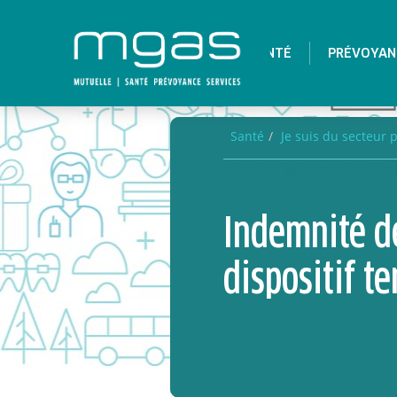
SANTÉ
PRÉVOYAN
Santé
Je suis du secteur 
> Indemnité de congés non pris dans l
Indemnité de
dispositif t