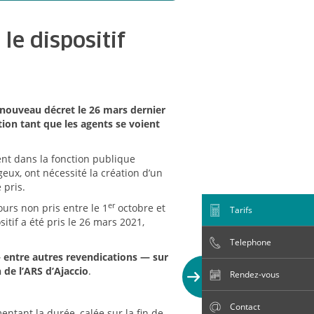
le dispositif
 nouveau décret le 26 mars dernier
tion tant que les agents se voient
nt dans la fonction publique
eux, ont nécessité la création d’un
 pris.
er
ours non pris entre le 1
octobre et
Tarifs
tif a été pris le 26 mars 2021,
Telephone
— entre autres revendications — sur
 de l’ARS d’Ajaccio
.
Rendez-vous
Contact
ntant la durée, calée sur la fin de