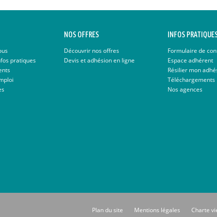
NOS OFFRES
INFOS PRATIQUE
ous
Découvrir nos offres
Formulaire de con
nfos pratiques
Devis et adhésion en ligne
Espace adhérent
ents
Résilier mon adhé
mploi
Téléchargements
es
Nos agences
Plan du site
Mentions légales
Charte vi