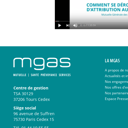
LA MGAS
A propos de n
Actualités et i
Nos engagem
Nos offres d'e
Centre de gestion
Nos partenair
TSA 30129
Espace Presse
37206 Tours Cedex
Siège social
96 avenue de Suffren
75730 Paris Cedex 15
Tél.
01 44 10 55 55