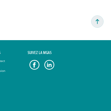
S
SUIVEZ LA MGAS
tact
sion