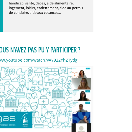
US N’AVEZ PAS PU Y PARTICIPER ?
www.youtube.com/watch?v=Y922YhZTydg