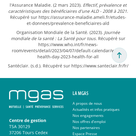
l'Assurance Maladie. (2 mars 2023).
Effectif, prévalence et
caractéristiques des bénéficiaires d'une ALD - 2008 à 2021.
Récupéré sur https://assurance-maladie.ameli.fr/etudes-
et-donnees/prevalence-beneficiaires-ald
Organisation Mondiale de la Santé. (2023).
Journée
mondiale de la santé : La Santé pour tous.
Récupéré sur
https://www.who.int/fr/news-
room/events/detail/2023/04/07/default-calendar/world-
health-day-2023-health-for-all
Santéclair. (s.d.). Récupéré sur https://www.santeclair.fr/fr/
LA MGAS
A propos de nous
Actualités et infos pratiques
Nos engagements
Centre de gestion
Nos offres d'emploi
TSA 30129
Nos partenaires
37206 Tours Cedex
Espace Presse